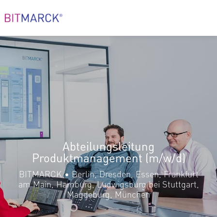
Abteilungsleitung
Produktmanagement (m/w/d)
BITMARCK • Berlin, Dresden, Essen, Frankfurt
am Main, Hamburg, Ludwigsburg bei Stuttgart,
Magdeburg, München